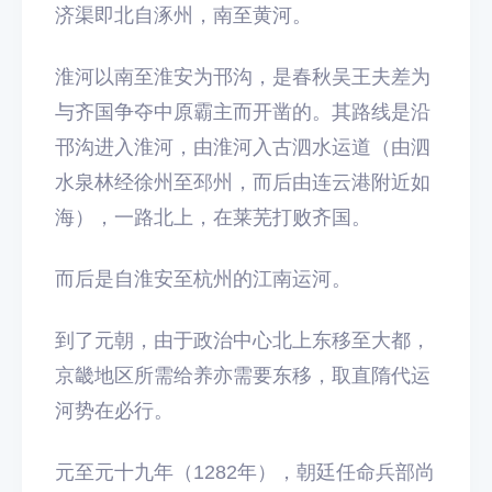
济渠即北自涿州，南至黄河。
淮河以南至淮安为邗沟，是春秋吴王夫差为
与齐国争夺中原霸主而开凿的。其路线是沿
邗沟进入淮河，由淮河入古泗水运道（由泗
水泉林经徐州至邳州，而后由连云港附近如
海），一路北上，在莱芜打败齐国。
而后是自淮安至杭州的江南运河。
到了元朝，由于政治中心北上东移至大都，
京畿地区所需给养亦需要东移，取直隋代运
河势在必行。
元至元十九年（1282年），朝廷任命兵部尚