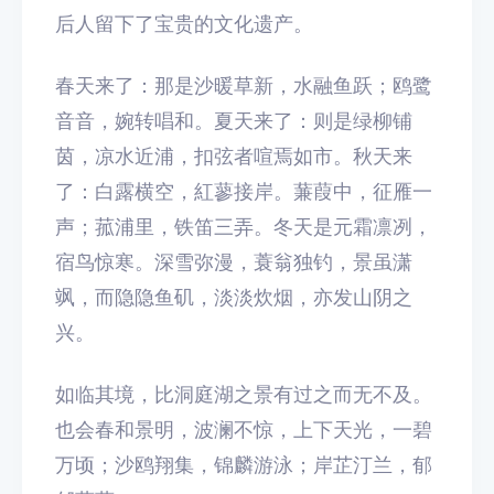
后人留下了宝贵的文化遗产。
春天来了：那是沙暖草新，水融鱼跃；鸥鹭
音音，婉转唱和。夏天来了：则是绿柳铺
茵，凉水近浦，扣弦者喧焉如市。秋天来
了：白露横空，紅蓼接岸。蒹葭中，征雁一
声；菰浦里，铁笛三弄。冬天是元霜凛冽，
宿鸟惊寒。深雪弥漫，蓑翁独钓，景虽潇
飒，而隐隐鱼矶，淡淡炊烟，亦发山阴之
兴。
如临其境，比洞庭湖之景有过之而无不及。
也会春和景明，波澜不惊，上下天光，一碧
万顷；沙鸥翔集，锦麟游泳；岸芷汀兰，郁