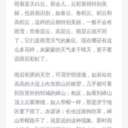
照着蓝天白云。那会儿，云彩显得特别美
丽，也容易识别，如卷云、卷积云、积云和
高积云，这样的云都特别美丽，一般不会有
雨雪；而卷层云、高层云、雨层云就不同
了，它们是雨雪天气的象征。现在哪还有这
么多花样，灰蒙蒙的天气多于晴天，更不要
说雨后彩虹了。
雨后初霁的天空，可谓空明澄澈，如若站在
高高的大堤上向东部山区瞭望，几乎都可看
到百里外的邹城的峄山；相反，如看到峄山
顶上云雾缭绕，如人带帽一样，那是济宁地
区要下雨了。农谚讲：长虫过路狗吃草，峄
山带帽跑不了，就是说的这种现象。那时雨