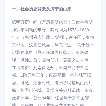
一、社会历史背景及济宁的由来
据明万历年间（万历是明代第十三位皇帝明
神宗朱翊钧的年号，其时间为1573--1620
年）《兖州府志》载：“济州，古任国，秦为
东郡地。汉置任城县，属东平国。”关于这一
记载在李白《兖州任城县厅壁记》有所体
现：风姓之后，国为任城，盖秦之古县也。
在《禹贡》则南徐之分，当周成乃东鲁之
邦......随开皇三年，废高平郡，移任城于旧
居。可见，先秦时代，济州子民是风姓的后
裔，其国叫任城。又据有关史料记载：东汉
元和元年（公元84年）任城属于东平国管
辖，治任城。到了北魏孝文帝神龟年间