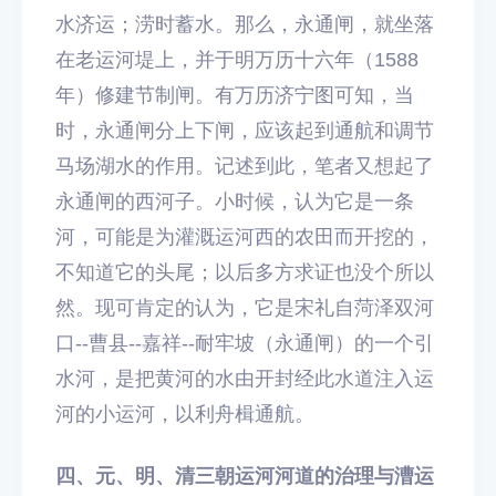
水济运；涝时蓄水。那么，永通闸，就坐落
在老运河堤上，并于明万历十六年（1588
年）修建节制闸。有万历济宁图可知，当
时，永通闸分上下闸，应该起到通航和调节
马场湖水的作用。记述到此，笔者又想起了
永通闸的西河子。小时候，认为它是一条
河，可能是为灌溉运河西的农田而开挖的，
不知道它的头尾；以后多方求证也没个所以
然。现可肯定的认为，它是宋礼自菏泽双河
口--曹县--嘉祥--耐牢坡（永通闸）的一个引
水河，是把黄河的水由开封经此水道注入运
河的小运河，以利舟楫通航。
四、元、明、清三朝运河河道的治理与漕运