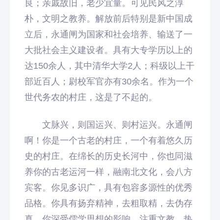
良；亲戚故旧，老少宜量。可见民风之淳
朴，文明之教养。解放前后特别是新中国成
立后，永通闸为国家和社会培养、输送了一
大批社会主义建设者。具有大专学历以上的
达150余人，其中清华大学2人；科级以上干
部近百人；尉校军官亦有30余名。作为一个
世代务农的村庄，这是了不起的。
文脉兴，则国运兴、则村运兴。永通闸
啊！你是一个古老的村庄，一个有着悠久历
史的村庄。在绵长的历史长河中，你也同滋
养你的古老运河一样，融南北文化，会八方
宾客。你见多识广，具有包容多源性的优秀
品格。你具有扬弃精神，去粗取精，去伪存
真。你深受儒学思想的影响，注重文教，热