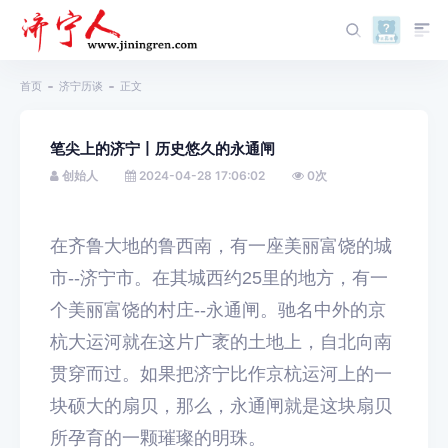
首页
济宁历谈
正文
笔尖上的济宁丨历史悠久的永通闸
创始人
2024-04-28 17:06:02
0
次
在齐鲁大地的鲁西南，有一座美丽富饶的城
市--济宁市。在其城西约25里的地方，有一
个美丽富饶的村庄--永通闸。驰名中外的京
杭大运河就在这片广袤的土地上，自北向南
贯穿而过。如果把济宁比作京杭运河上的一
块硕大的扇贝，那么，永通闸就是这块扇贝
所孕育的一颗璀璨的明珠。