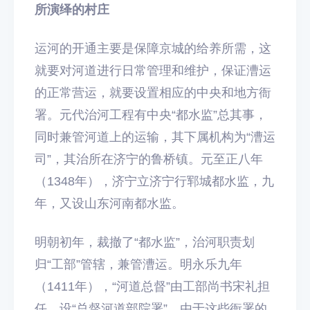
所演绎的村庄
运河的开通主要是保障京城的给养所需，这
就要对河道进行日常管理和维护，保证漕运
的正常营运，就要设置相应的中央和地方衙
署。元代治河工程有中央“都水监”总其事，
同时兼管河道上的运输，其下属机构为“漕运
司”，其治所在济宁的鲁桥镇。元至正八年
（1348年），济宁立济宁行郓城都水监，九
年，又设山东河南都水监。
明朝初年，裁撤了“都水监”，治河职责划
归“工部”管辖，兼管漕运。明永乐九年
（1411年），“河道总督”由工部尚书宋礼担
任，设“总督河道部院署”。由于这些衙署的