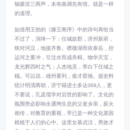
轴拨弦三两声，未有曲调先有情。就是一样
的道理。
如借用王勃的《滕王阁序》中的诗句再恰当
不过了，演绎一下：任城故郡，济州新府，
映对河汉，地接齐鲁。襟微湖而依泰岳，控
运河之要冲，引汶水而成舟楫。物华天宝，
龙光辉四时之气；人杰地灵，李白下任城之
榻。可以说，雄州雾列，俊才星驰。据史料
统计明清两朝，济宁籍进士多达359人，更
不要说，孔孟儒学对后世的影响了。文化的
氛围势必影响永通闸生息的父老乡亲，薪火
相传，对教育的重视，早已是一种文化基因
根植于人们的心中。这里女慕贞洁，男效才