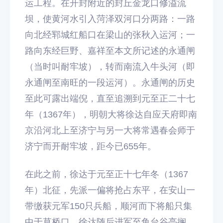
运工程。在开封附近的封丘金龙口修溢流
坝，使黄河水引入菏泽双河口分两路：一路
向北经郓城红船口在梁山的张秋入运河；一
路向东经巨野、嘉祥至本文所记述的永通闸
（当时叫耐牢坡），转而南流入牛头河（即
永通闸至南旺的一段运河）。永通闸的历史
至此可露出端倪，直至追溯到元至正二十七
年（1367年），明朝大将徐达自应天府即南
京沿河北上至济宁与另一大将常遇春会师于
济宁而开耐牢坡，距今已655年。
在此之前，徐达于元至正十七年冬（1367
年）北征，先派一偏将抢占东平，在安山一
带缴获元军150只兵船，顺河而下将船只集
中于草桥口。徐达随后进军至鱼台谷亭搁