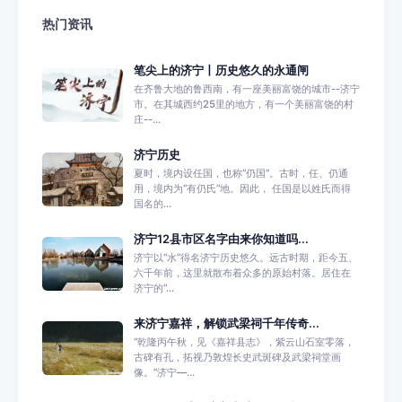
热门资讯
笔尖上的济宁丨历史悠久的永通闸
在齐鲁大地的鲁西南，有一座美丽富饶的城市--济宁
市。在其城西约25里的地方，有一个美丽富饶的村
庄--...
济宁历史
夏时，境内设任国，也称“仍国”。古时，任、仍通
用，境内为“有仍氏”地。因此， 任国是以姓氏而得
国名的...
济宁12县市区名字由来你知道吗...
济宁以“水”得名济宁历史悠久。远古时期，距今五、
六千年前，这里就散布着众多的原始村落。居住在
济宁的“...
来济宁嘉祥，解锁武梁祠千年传奇...
“乾隆丙午秋，见《嘉祥县志》，紫云山石室零落，
古碑有孔，拓视乃敦煌长史武斑碑及武梁祠堂画
像。”济宁—...