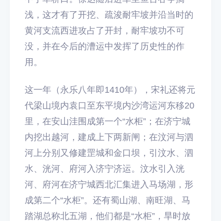
浅，这才有了开挖、疏浚耐牢坡并沿当时的
黄河支流西进攻占了开封，耐牢坡功不可
没，并在今后的漕运中发挥了历史性的作
用。
这一年（永乐八年即1410年），宋礼还将元
代梁山境内袁口至东平境内沙湾运河东移20
里，在安山洼围成第一个“水柜”；在济宁城
内挖出越河，建成上下两新闸；在汶河与泗
河上分别又修建罡城和金口坝，引汶水、泗
水、洸河、府河入济宁济运。汶水引入洸
河、府河在济宁城西北汇集进入马场湖，形
成第二个“水柜”。还有蜀山湖、南旺湖、马
踏湖总称北五湖，他们都是“水柜”，旱时放