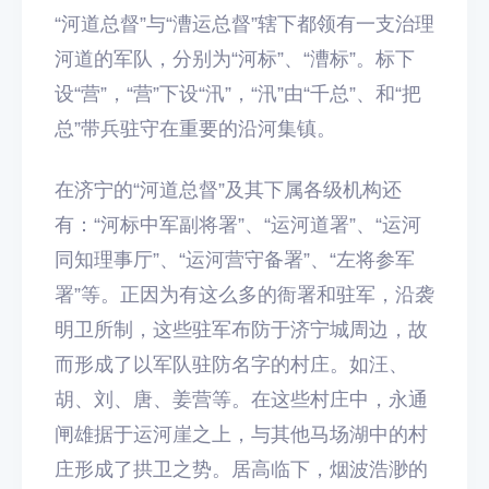
“河道总督”与“漕运总督”辖下都领有一支治理
河道的军队，分别为“河标”、“漕标”。标下
设“营”，“营”下设“汛”，“汛”由“千总”、和“把
总”带兵驻守在重要的沿河集镇。
在济宁的“河道总督”及其下属各级机构还
有：“河标中军副将署”、“运河道署”、“运河
同知理事厅”、“运河营守备署”、“左将参军
署”等。正因为有这么多的衙署和驻军，沿袭
明卫所制，这些驻军布防于济宁城周边，故
而形成了以军队驻防名字的村庄。如汪、
胡、刘、唐、姜营等。在这些村庄中，永通
闸雄据于运河崖之上，与其他马场湖中的村
庄形成了拱卫之势。居高临下，烟波浩渺的