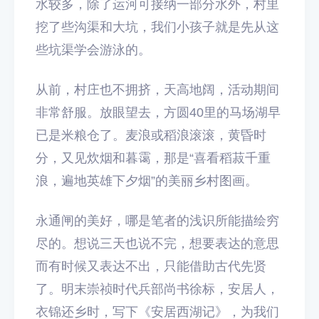
水较多，除了运河可接纳一部分水外，村里
挖了些沟渠和大坑，我们小孩子就是先从这
些坑渠学会游泳的。
从前，村庄也不拥挤，天高地阔，活动期间
非常舒服。放眼望去，方圆40里的马场湖早
已是米粮仓了。麦浪或稻浪滚滚，黄昏时
分，又见炊烟和暮霭，那是“喜看稻菽千重
浪，遍地英雄下夕烟”的美丽乡村图画。
永通闸的美好，哪是笔者的浅识所能描绘穷
尽的。想说三天也说不完，想要表达的意思
而有时候又表达不出，只能借助古代先贤
了。明末崇祯时代兵部尚书徐标，安居人，
衣锦还乡时，写下《安居西湖记》，为我们