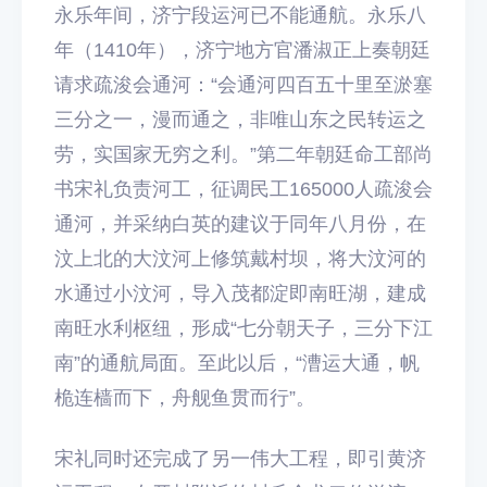
永乐年间，济宁段运河已不能通航。永乐八
年（1410年），济宁地方官潘淑正上奏朝廷
请求疏浚会通河：“会通河四百五十里至淤塞
三分之一，漫而通之，非唯山东之民转运之
劳，实国家无穷之利。”第二年朝廷命工部尚
书宋礼负责河工，征调民工165000人疏浚会
通河，并采纳白英的建议于同年八月份，在
汶上北的大汶河上修筑戴村坝，将大汶河的
水通过小汶河，导入茂都淀即南旺湖，建成
南旺水利枢纽，形成“七分朝天子，三分下江
南”的通航局面。至此以后，“漕运大通，帆
桅连樯而下，舟舰鱼贯而行”。
宋礼同时还完成了另一伟大工程，即引黄济